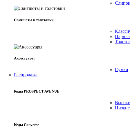
Слипон
Свитшоты и толстовки
Класси
Парные
Толсто
Аксессуары
Сумки
Распродажа
Кеды PROSPECT AVENUE
Высок
Низки
Кеды Converse