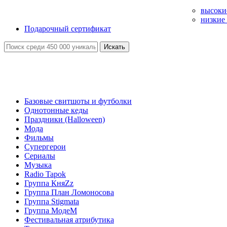
высоки
низкие
Подарочный сертификат
Искать
Базовые свитшоты и футболки
Однотонные кеды
Праздники (Halloween)
Мода
Фильмы
Супергерои
Сериалы
Музыка
Radio Tapok
Группа КняZz
Группа План Ломоносова
Группа Stigmata
Группа МодеМ
Фестивальная атрибутика