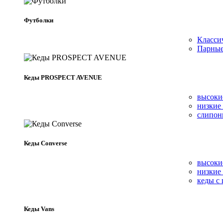
Футболки
Класси
Парные
Кеды PROSPECT AVENUE
высок
низки
слипо
Кеды Converse
высоки
низкие
кеды с
Кеды Vans