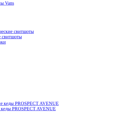
ы Vans
ческие свитшоты
 свитшоты
вки
ие кеды PROSPECT AVENUE
е кеды PROSPECT AVENUE