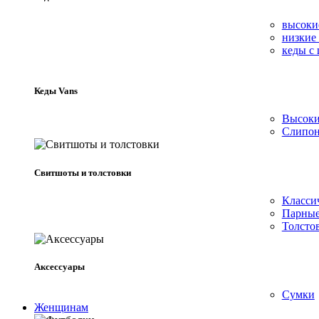
высоки
низкие
кеды с
Кеды Vans
Высоки
Слипон
Свитшоты и толстовки
Класси
Парные
Толсто
Аксессуары
Сумки
Женщинам