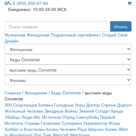
8 (800) 200-07-84
Ежедневно: 10:00-24:00 МСК
Искать
Мужчинам
Женщинам
Подарочный сертификат
Создай Свой
Дизайн
Главная
/
Женщинам
/
Кеды Converse
/ высокие кеды
Converse
300 Спартанцев
Бэтмен
Голодные Игры
Доктор Стренж
Дэдпул
Железный Человек
Звездные Войны
Зимний Солдат
Кредо
Убийцы
Люди-Икс
Мстители
Отряд Самоубийц
Первый
Мститель
Стражи Галактики
Супермен
Терминатор
Флэш
Хоббит и Властелин Колец
Человек-Паук
Шерлок Холмс
Alice
in Wonderland
Star Trek
Warcraft
Watchmen