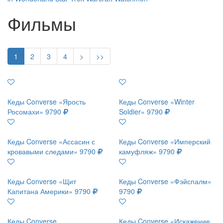
Фильмы
1
2
3
4
>
>>
Кеды Converse «Ярость
Кеды Converse «Winter
Росомахи»
9790
Soldier»
9790
Кеды Converse «Ассасин с
Кеды Converse «Имперский
кровавыми следами»
9790
камуфляж»
9790
Кеды Converse «Щит
Кеды Converse «Фэйспалм»
Капитана Америки»
9790
9790
Кеды Converse
Кеды Converse «Искажение