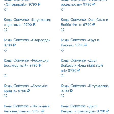
«Энтерпрайз»
9790
реальности»
9790
Кеды Converse «Штурмовик
Кеды Converse «Хан Соло и
с цветами»
9790
Бобба Фетт»
9790
Кеды Converse «Старлорд»
Кеды Converse «Грут и
9790
Ракета»
9790
Кеды Converse «Росомаха
Кеды Converse «Дарт
Бессмертный»
9790
Вейдер и Йода night style
art»
9790
Кеды Converse «Ассасинс
Кеды Converse «Штурмовик»
Крид 3»
9790
9790
Кеды Converse «Железный
Кеды Converse «Дарт
Человек схемы»
9790
Вейдер и шагоходы»
9790