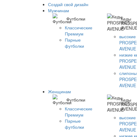
Создай свой дизайн
Мужчинам
Футболки
Кеды
PROSP
Классические
AVENU
Премиум
высокие
Парные
PROSPE
футболки
AVENUE
низкие 
PROSPE
AVENUE
слипоны
PROSPE
AVENUE
Женщинам
Футболки
Кеды
PROSP
Классические
AVENU
Премиум
высокие
Парные
PROSPE
футболки
AVENUE
низкие 