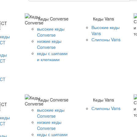
Кеды Converse
Кеды Vans
ECT
Высокие кеды
E
высокие кеды
Vans
Converse
 кеды
Слипоны Vans
низкие кеды
CT
Converse
кеды с шипами
кеды
и клепками
CT
CT
Кеды Converse
Кеды Vans
ECT
Слипоны Vans
E
высокие кеды
Converse
 кеды
низкие кеды
CT
Converse
кеды с шипами
кеды