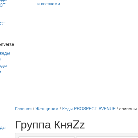
и клепками
CT
CT
onverse
 кеды
e
кеды
e
Главная
/
Женщинам
/
Кеды PROSPECT AVENUE
/ слипон
Группа КняZz
еды