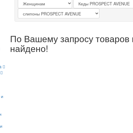
По Вашему запросу товаров 
найдено!
ta
М
 и
и
ди