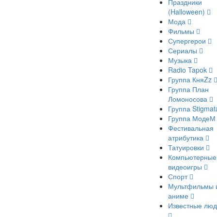
Праздники
(Halloween)
Мода
Фильмы
Супергерои
Сериалы
Музыка
Radio Tapok
Группа КняZz
Группа План
Ломоносова
Группа Stigma
Группа Моде
Фестивальная
атрибутика
Татуировки
Компьютерные
видеоигры
Спорт
Мультфильмы 
аниме
Известные лю