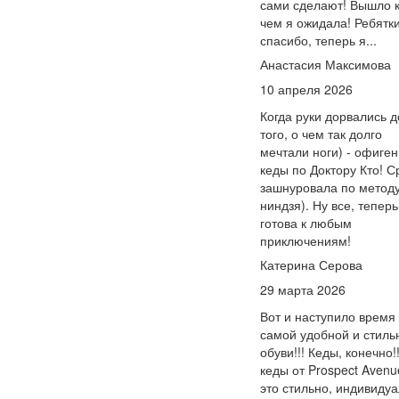
сами сделают! Вышло 
чем я ожидала! Ребятк
спасибо, теперь я...
Анастасия Максимова
10 апреля 2026
Когда руки дорвались д
того, о чем так долго
мечтали ноги) - офиге
кеды по Доктору Кто! С
зашнуровала по метод
ниндзя). Ну все, теперь
готова к любым
приключениям!
Катерина Серова
29 марта 2026
Вот и наступило время
самой удобной и стиль
обуви!!! Кеды, конечно!!
кеды от Prospect Avenu
это стильно, индивиду