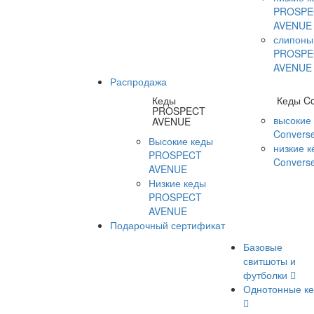
PROSPE
AVENUE
слипоны
PROSPE
AVENUE
Распродажа
Кеды
Кеды C
PROSPECT
высокие
AVENUE
Convers
Высокие кеды
низкие 
PROSPECT
Convers
AVENUE
Низкие кеды
PROSPECT
AVENUE
Подарочный сертификат
Базовые
свитшоты и
футболки
Однотонные к