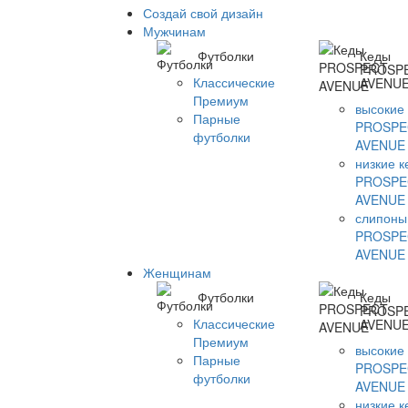
Создай свой дизайн
Мужчинам
Футболки
Кеды
PROSP
Классические
AVENU
Премиум
высокие
Парные
PROSPE
футболки
AVENUE
низкие 
PROSPE
AVENUE
слипоны
PROSPE
AVENUE
Женщинам
Футболки
Кеды
PROSP
Классические
AVENU
Премиум
высокие
Парные
PROSPE
футболки
AVENUE
низкие 