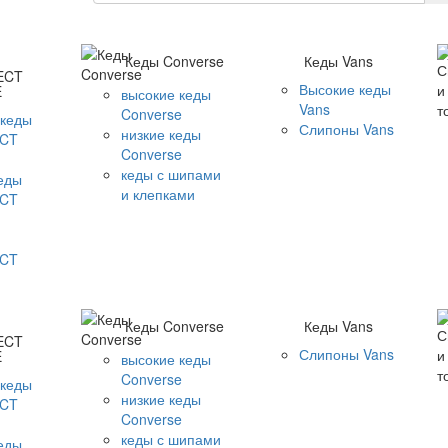
Кеды Converse
Кеды Vans
ECT
Высокие кеды
E
высокие кеды
Vans
Converse
 кеды
Слипоны Vans
низкие кеды
CT
Converse
кеды с шипами
кеды
и клепками
CT
CT
Кеды Converse
Кеды Vans
ECT
Слипоны Vans
E
высокие кеды
Converse
 кеды
низкие кеды
CT
Converse
кеды с шипами
кеды