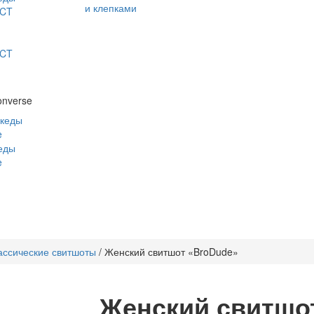
и клепками
CT
CT
onverse
 кеды
e
кеды
e
ассические свитшоты
/ Женский свитшот «BroDude»
Женский свитшо