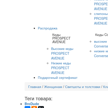
PROSPE
AVENUE
слипоны
PROSPE
AVENUE
Распродажа
Кеды
Кеды C
PROSPECT
высокие
AVENUE
Convers
Высокие кеды
низкие 
PROSPECT
Convers
AVENUE
Низкие кеды
PROSPECT
AVENUE
Подарочный сертификат
Главная
/
Женщинам
/
Свитшоты и толстовки
/
Кл
Теги товара:
BroDude