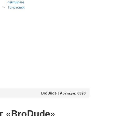
свитшоты
Толстовки
BroDude | Артикул: 6390
т «BroDude»