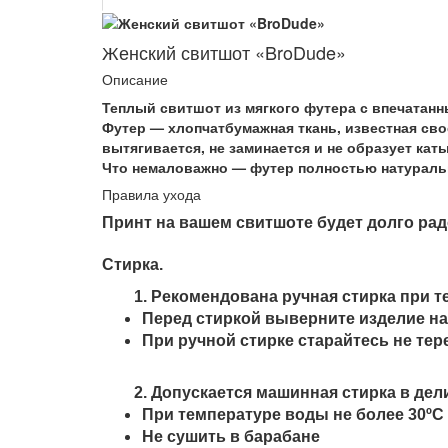
Женский свитшот «BroDude»
Описание
Теплый свитшот из мягкого футера с впечатан
Футер — хлопчатбумажная ткань, известная сво
вытягивается, не заминается и не образует кат
Что немаловажно — футер полностью натураль
Правила ухода
Принт на вашем свитшоте будет долго рад
Стирка.
1. Рекомендована ручная стирка при т
Перед стиркой выверните изделие на
При ручной стирке старайтесь не тер
2.
Допускается машинная стирка в де
При температуре воды не более
30
ºС
Не сушить в барабане